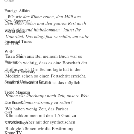
Other
Foreign Affairs
„Wie wir das Klima retten, den Müll aus 
New Statesman
dem Meer holen und den ganzen Rest auch 
noch glänzend hinbekommen“ lautet Ihr 
World Bank
Untertitel. Das klingt fast zu schön, um wahr 
Financial Times
zu sein. 
WEF
Tara Shirvani:
 Bei meinem Buch war es 
Eurazeo
mir auch wichtig, dass es eine Botschaft der 
Hoffnung ist. Die Technologie hat in der 
Oxford University
Medizin schon so einen Fortschritt erreicht. 
Stanford University Press
Auch für unsere Umwelt ist das möglich.
Trend Magazin
Haben wir überhaupt noch Zeit, unsere Welt 
vor der Klimaerwärmung zu retten?
Die Presse
Wir haben wenig Zeit, das Pariser 
OE3
Klimaabkommen mit den 1,5 Grad zu 
erreichen. Aber mit der synthetischen 
NEWS Magazin
Biologie können wir die Erwärmung 
Krone TV