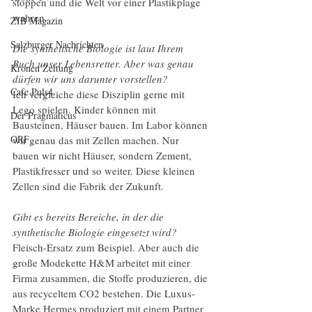
stoppen und die Welt vor einer Plastikplage 
wahren.
ZIB Magazin
Salzburger Nachrichten
Die synthetische Biologie ist laut Ihrem 
Buch unser Lebensretter. Aber was genau 
Kronen Zeitung
dürfen wir uns darunter vorstellen?
Cafe Puls4
Ich vergleiche diese Disziplin gerne mit 
Lego spielen. Kinder können mit 
Der Pragmaticus
Bausteinen, Häuser bauen. Im Labor können 
ORF
wir genau das mit Zellen machen. Nur 
bauen wir nicht Häuser, sondern Zement, 
Plastikfresser und so weiter. Diese kleinen 
Zellen sind die Fabrik der Zukunft.
Gibt es bereits Bereiche, in der die 
synthetische Biologie eingesetzt wird?
Fleisch-Ersatz zum Beispiel. Aber auch die 
große Modekette H&M arbeitet mit einer 
Firma zusammen, die Stoffe produzieren, die 
aus recyceltem CO2 bestehen. Die Luxus-
Marke Hermes produziert mit einem Partner 