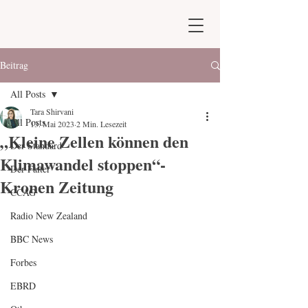
Beitrag
All Posts
Tara Shirvani
All Posts
13. Mai 2023
2 Min. Lesezeit
„Kleine Zellen können den
Der Standard
Klimawandel stoppen“-
Der Falter
Kronen Zeitung
CCAG
Radio New Zealand
BBC News
Forbes
EBRD