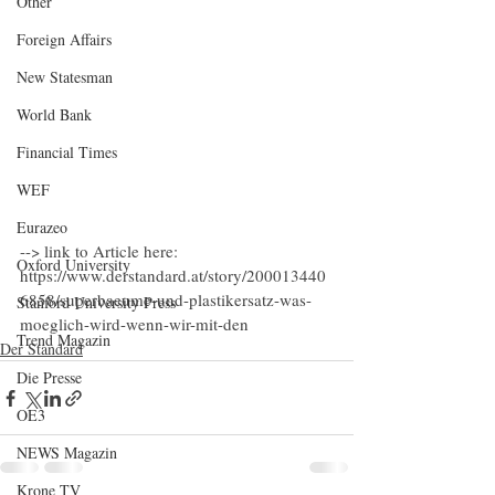
Other
Foreign Affairs
New Statesman
World Bank
Financial Times
WEF
Eurazeo
--> link to Article here: 
Oxford University
https://www.derstandard.at/story/200013440
6858/superbaeume-und-plastikersatz-was-
Stanford University Press
moeglich-wird-wenn-wir-mit-den
Trend Magazin
Der Standard
Die Presse
OE3
NEWS Magazin
Krone TV