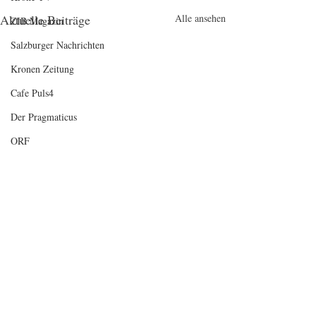
Aktuelle Beiträge
Alle ansehen
ZIB Magazin
Salzburger Nachrichten
Kronen Zeitung
Cafe Puls4
Der Pragmaticus
ORF
Kommentare