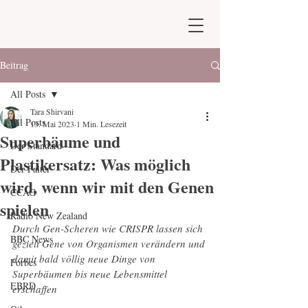
Beitrag
All Posts
Tara Shirvani
All Posts
13. Mai 2023
1 Min. Lesezeit
Superbäume und
Der Standard
Plastikersatz: Was möglich
Der Falter
wird, wenn wir mit den Genen
CCAG
spielen
Radio New Zealand
Durch Gen-Scheren wie CRISPR lassen sich 
BBC News
gezielt Gene von Organismen verändern und 
damit bald völlig neue Dinge von 
Forbes
Superbäumen bis neue Lebensmittel 
EBRD
erschaffen