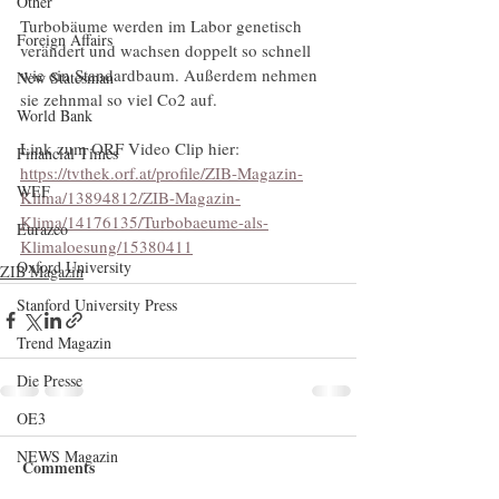
Other
Turbobäume werden im Labor genetisch 
Foreign Affairs
verändert und wachsen doppelt so schnell 
wie ein Standardbaum. Außerdem nehmen 
New Statesman
sie zehnmal so viel Co2 auf. 
World Bank
Link zum ORF Video Clip hier: 
Financial Times
https://tvthek.orf.at/profile/ZIB-Magazin-
WEF
Klima/13894812/ZIB-Magazin-
Klima/14176135/Turbobaeume-als-
Eurazeo
Klimaloesung/15380411
Oxford University
ZIB Magazin
Stanford University Press
Trend Magazin
Die Presse
OE3
NEWS Magazin
Comments
Krone TV