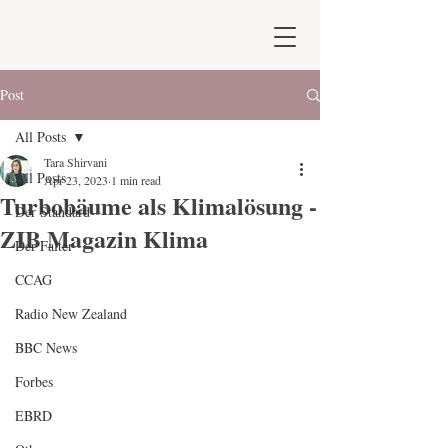
Post
All Posts
Tara Shirvani
All Posts
Apr 23, 2023
1 min read
Turbobäume als Klimalösung -
Der Standard
ZIB Magazin Klima
Der Falter
CCAG
Radio New Zealand
BBC News
Forbes
EBRD