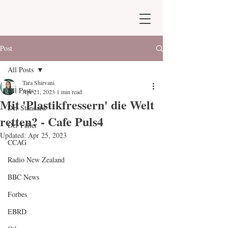
Post
All Posts
Tara Shirvani
All Posts
Apr 21, 2023
1 min read
Mit 'Plastikfressern' die Welt
Der Standard
retten? - Cafe Puls4
Der Falter
Updated:
Apr 25, 2023
CCAG
Radio New Zealand
BBC News
Forbes
EBRD