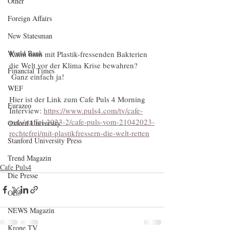
Other
Foreign Affairs
New Statesman
World Bank
Kann man mit Plastik-fressenden Bakterien 
die Welt vor der Klima Krise bewahren? 
Financial Times
 Ganz einfach ja! 
WEF
Hier ist der Link zum Cafe Puls 4 Morning 
Eurazeo
Interview: 
https://www.puls4.com/tv/cafe-
puls/staffel-2023-2/cafe-puls-vom-21042023-
Oxford University
rechtefrei/mit-plastikfressern-die-welt-retten
Stanford University Press
Trend Magazin
Cafe Puls4
Die Presse
OE3
NEWS Magazin
Krone TV