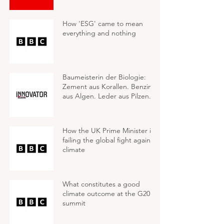
How 'ESG' came to mean
everything and nothing
Baumeisterin der Biologie:
Zement aus Korallen. Benzin
aus Algen. Leder aus Pilzen.
How the UK Prime Minister is
failing the global fight against
climate
What constitutes a good
climate outcome at the G20
summit