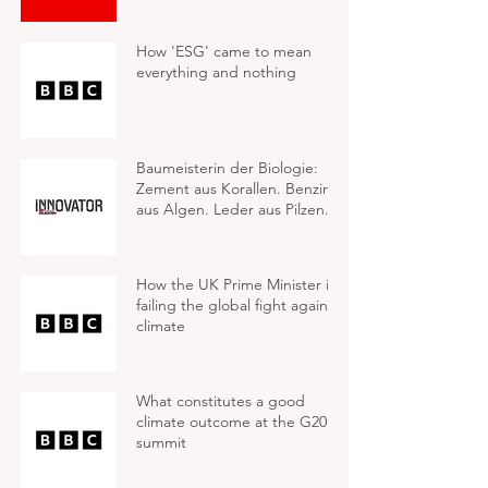
How 'ESG' came to mean
everything and nothing
Baumeisterin der Biologie:
Zement aus Korallen. Benzin
aus Algen. Leder aus Pilzen.
How the UK Prime Minister is
failing the global fight against
climate
What constitutes a good
climate outcome at the G20
summit