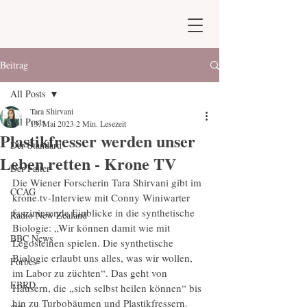
Beitrag
All Posts
Tara Shirvani
All Posts
13. Mai 2023
2 Min. Lesezeit
Plastikfresser werden unser
Der Standard
Leben retten - Krone TV
Der Falter
Die Wiener Forscherin Tara Shirvani gibt im 
CCAG
krone.tv-Interview mit Conny Winiwarter 
faszinierende Einblicke in die synthetische 
Radio New Zealand
Biologie: „Wir können damit wie mit 
BBC News
Legosteinen spielen. Die synthetische 
Biologie erlaubt uns alles, was wir wollen, 
Forbes
im Labor zu züchten“. Das geht von 
EBRD
Häusern, die „sich selbst heilen können“ bis 
hin zu Turbobäumen und Plastikfressern. 