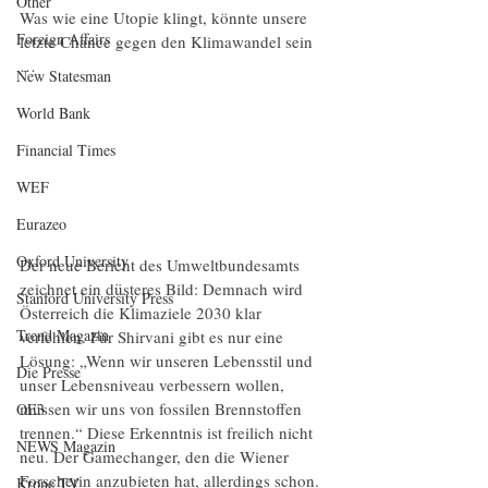
Other
Was wie eine Utopie klingt, könnte unsere 
Foreign Affairs
letzte Chance gegen den Klimawandel sein 
…
New Statesman
World Bank
Financial Times
WEF
Eurazeo
Oxford University
Der neue Bericht des Umweltbundesamts 
zeichnet ein düsteres Bild: Demnach wird 
Stanford University Press
Österreich die Klimaziele 2030 klar 
Trend Magazin
verfehlen. Für Shirvani gibt es nur eine 
Lösung: „Wenn wir unseren Lebensstil und 
Die Presse
unser Lebensniveau verbessern wollen, 
müssen wir uns von fossilen Brennstoffen 
OE3
trennen.“ Diese Erkenntnis ist freilich nicht 
NEWS Magazin
neu. Der Gamechanger, den die Wiener 
Forscherin anzubieten hat, allerdings schon.
Krone TV