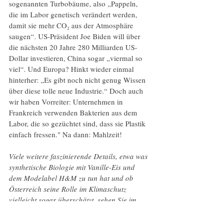
sogenannten Turbobäume, also „Pappeln, 
die im Labor genetisch verändert werden, 
damit sie mehr CO₂ aus der Atmosphäre 
saugen“. US-Präsident Joe Biden will über 
die nächsten 20 Jahre 280 Milliarden US-
Dollar investieren, China sogar „viermal so 
viel“. Und Europa? Hinkt wieder einmal 
hinterher: „Es gibt noch nicht genug Wissen 
über diese tolle neue Industrie.“ Doch auch 
wir haben Vorreiter: Unternehmen in 
Frankreich verwenden Bakterien aus dem 
Labor, die so gezüchtet sind, dass sie Plastik 
einfach fressen." Na dann: Mahlzeit! 
Viele weitere faszinierende Details, etwa was 
synthetische Biologie mit Vanille-Eis und 
dem Modelabel H&M zu tun hat und ob 
Österreich seine Rolle im Klimaschutz 
vielleicht sogar überschätzt, sehen Sie im 
Video oben.  
Was denken Sie? Wird die synthetische 