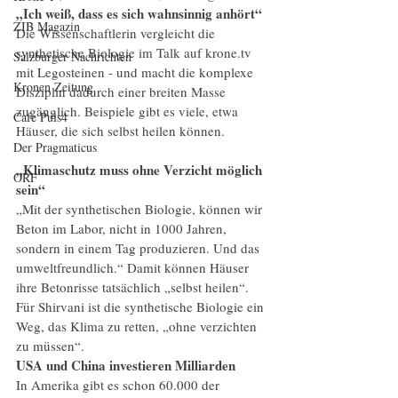
„Ich weiß, dass es sich wahnsinnig anhört“
ZIB Magazin
Die Wissenschaftlerin vergleicht die 
synthetische Biologie im Talk auf krone.tv 
Salzburger Nachrichten
mit Legosteinen - und macht die komplexe 
Kronen Zeitung
Disziplin dadurch einer breiten Masse 
zugänglich. Beispiele gibt es viele, etwa 
Cafe Puls4
Häuser, die sich selbst heilen können.
Der Pragmaticus
„Klimaschutz muss ohne Verzicht möglich 
ORF
sein“
„Mit der synthetischen Biologie, können wir 
Beton im Labor, nicht in 1000 Jahren, 
sondern in einem Tag produzieren. Und das 
umweltfreundlich.“ Damit können Häuser 
ihre Betonrisse tatsächlich „selbst heilen“. 
Für Shirvani ist die synthetische Biologie ein 
Weg, das Klima zu retten, „ohne verzichten 
zu müssen“. 
USA und China investieren Milliarden
In Amerika gibt es schon 60.000 der 